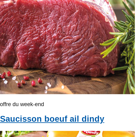
offre du week-end
Saucisson boeuf ail dindy