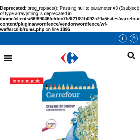
Deprecated
: preg_replace(): Passing null to parameter #3 ($subject)
of type array|string is deprecated in
/home/clients/66f99046fcfddc7b8f21f81b092c70a5/sites/carrefour
content/plugins/wordfence/vendor/wordfence/wf-
waf/src/lib/rules.php
on line
1896
immanquable