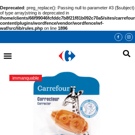
Deprecated
: preg_replace(): Passing null to parameter #3 ($subject)
of type array|string is deprecated in
/home/clients/66f99046fcfddc7b8f21f81b092c70a5/sites/carrefour
content/plugins/wordfence/vendor/wordfence/wf-
waf/src/lib/rules.php
on line
1896
immanquable