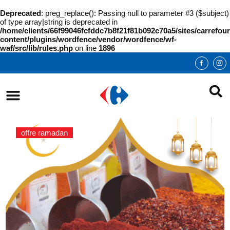
Deprecated
: preg_replace(): Passing null to parameter #3 ($subject)
of type array|string is deprecated in
/home/clients/66f99046fcfddc7b8f21f81b092c70a5/sites/carrefour
content/plugins/wordfence/vendor/wordfence/wf-
waf/src/lib/rules.php
on line
1896
offre ramadan