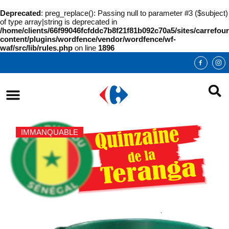
Deprecated
: preg_replace(): Passing null to parameter #3 ($subject)
of type array|string is deprecated in
/home/clients/66f99046fcfddc7b8f21f81b092c70a5/sites/carrefour
content/plugins/wordfence/vendor/wordfence/wf-
waf/src/lib/rules.php
on line
1896
IMMANQUABLE