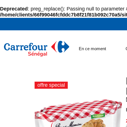
Deprecated
: preg_replace(): Passing null to parameter #
/home/clients/66f99046fcfddc7b8f21f81b092c70a5/sit
En ce moment
offre special