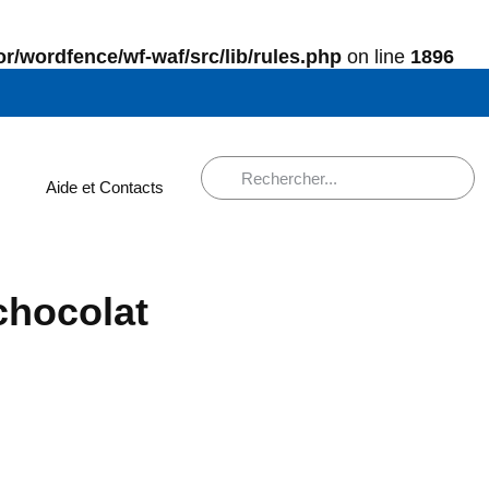
r/wordfence/wf-waf/src/lib/rules.php
on line
1896
Aide et Contacts
chocolat