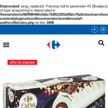
Deprecated
: preg_replace(): Passing null to parameter #3 ($subject)
of type array|string is deprecated in
/home/clients/66f99046fcfddc7b8f21f81b092c70a5/sites/carrefour
content/plugins/wordfence/vendor/wordfence/wf-
waf/src/lib/rules.php
on line
1896
offre fin d'année