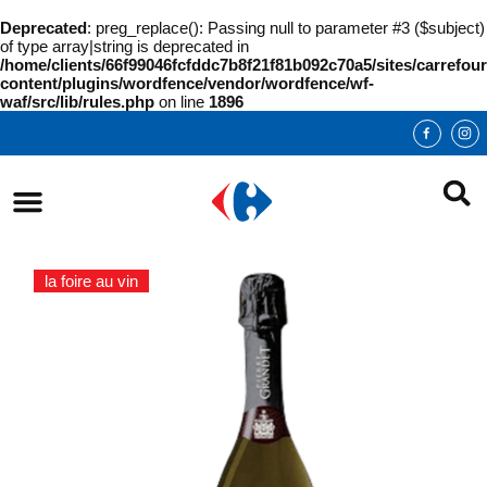
Deprecated
: preg_replace(): Passing null to parameter #3 ($subject)
of type array|string is deprecated in
/home/clients/66f99046fcfddc7b8f21f81b092c70a5/sites/carrefour
content/plugins/wordfence/vendor/wordfence/wf-
waf/src/lib/rules.php
on line
1896
la foire au vin