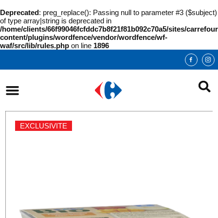
Deprecated
: preg_replace(): Passing null to parameter #3 ($subject)
of type array|string is deprecated in
/home/clients/66f99046fcfddc7b8f21f81b092c70a5/sites/carrefour
content/plugins/wordfence/vendor/wordfence/wf-
waf/src/lib/rules.php
on line
1896
EXCLUSIVITE