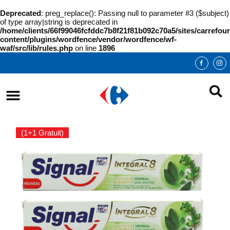
Deprecated
: preg_replace(): Passing null to parameter #3 ($subject)
of type array|string is deprecated in
/home/clients/66f99046fcfddc7b8f21f81b092c70a5/sites/carrefour
content/plugins/wordfence/vendor/wordfence/wf-
waf/src/lib/rules.php
on line
1896
(1+1 Gratuit)