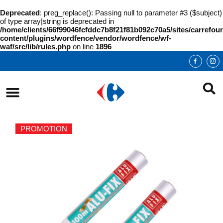
Deprecated
: preg_replace(): Passing null to parameter #3 ($subject)
of type array|string is deprecated in
/home/clients/66f99046fcfddc7b8f21f81b092c70a5/sites/carrefour
content/plugins/wordfence/vendor/wordfence/wf-
waf/src/lib/rules.php
on line
1896
PROMOTION