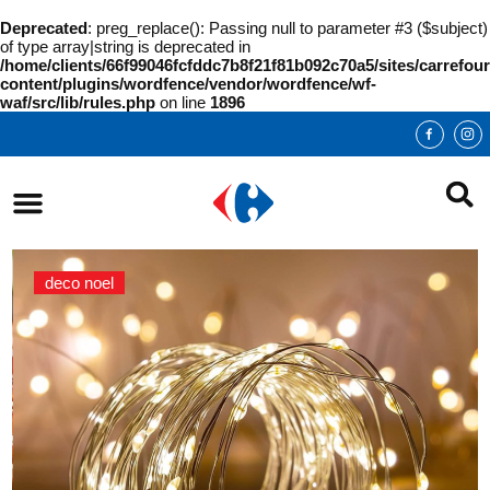
Deprecated
: preg_replace(): Passing null to parameter #3 ($subject)
of type array|string is deprecated in
/home/clients/66f99046fcfddc7b8f21f81b092c70a5/sites/carrefour
content/plugins/wordfence/vendor/wordfence/wf-
waf/src/lib/rules.php
on line
1896
deco noel