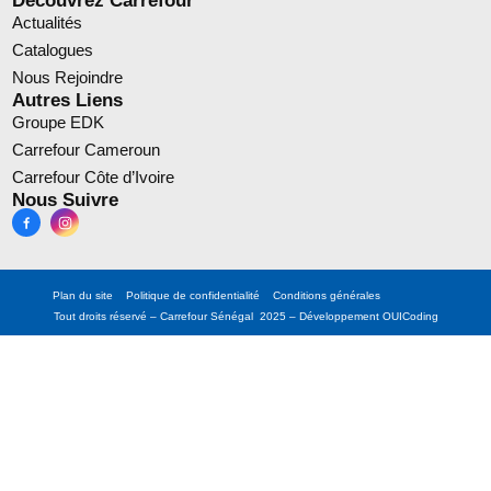
Découvrez Carrefour
Actualités
Catalogues
Nous Rejoindre
Autres Liens
Groupe EDK
Carrefour Cameroun
Carrefour Côte d’Ivoire
Nous Suivre
Plan du site
Politique de confidentialité
Conditions générales
Tout droits réservé – Carrefour Sénégal 2025 – Développement
OUICoding