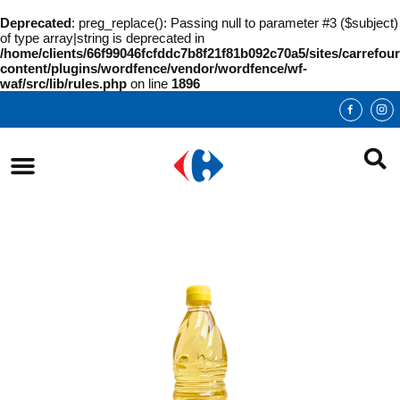
Deprecated
: preg_replace(): Passing null to parameter #3 ($subject)
of type array|string is deprecated in
/home/clients/66f99046fcfddc7b8f21f81b092c70a5/sites/carrefour
content/plugins/wordfence/vendor/wordfence/wf-
waf/src/lib/rules.php
on line
1896