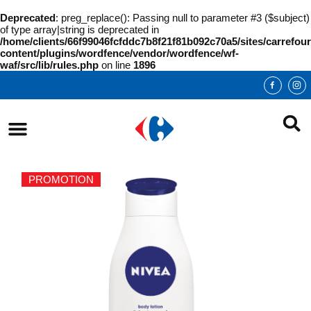
Deprecated
: preg_replace(): Passing null to parameter #3 ($subject)
of type array|string is deprecated in
/home/clients/66f99046fcfddc7b8f21f81b092c70a5/sites/carrefour
content/plugins/wordfence/vendor/wordfence/wf-
waf/src/lib/rules.php
on line
1896
PROMOTION