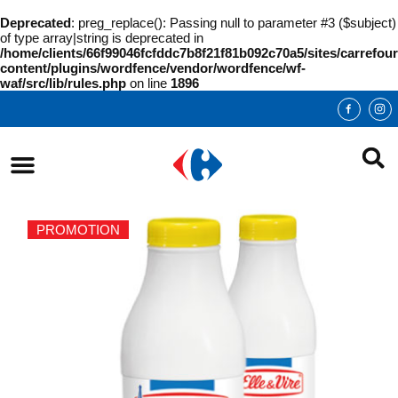
Deprecated
: preg_replace(): Passing null to parameter #3 ($subject)
of type array|string is deprecated in
/home/clients/66f99046fcfddc7b8f21f81b092c70a5/sites/carrefour
content/plugins/wordfence/vendor/wordfence/wf-
waf/src/lib/rules.php
on line
1896
PROMOTION