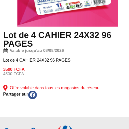
Lot de 4 CAHIER 24X32 96
PAGES
Valable jusqu'au 08/08/2026
Lot de 4 CAHIER 24X32 96 PAGES
3500 FCFA
4500 FCFA
Offre valable dans tous les magasins du réseau
Partager sur