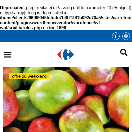
Deprecated
: preg_replace(): Passing null to parameter #3 ($subject)
of type array|string is deprecated in
/home/clients/66f99046fcfddc7b8f21f81b092c70a5/sites/carrefour
content/plugins/wordfence/vendor/wordfence/wf-
waf/src/lib/rules.php
on line
1896
offre du week-end