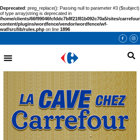
Deprecated
: preg_replace(): Passing null to parameter #3 ($subject)
of type array|string is deprecated in
/home/clients/66f99046fcfddc7b8f21f81b092c70a5/sites/carrefour
content/plugins/wordfence/vendor/wordfence/wf-
waf/src/lib/rules.php
on line
1896