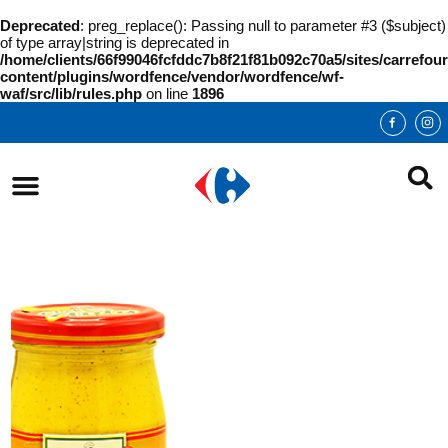
Deprecated
: preg_replace(): Passing null to parameter #3 ($subject)
of type array|string is deprecated in
/home/clients/66f99046fcfddc7b8f21f81b092c70a5/sites/carrefour
content/plugins/wordfence/vendor/wordfence/wf-
waf/src/lib/rules.php
on line
1896