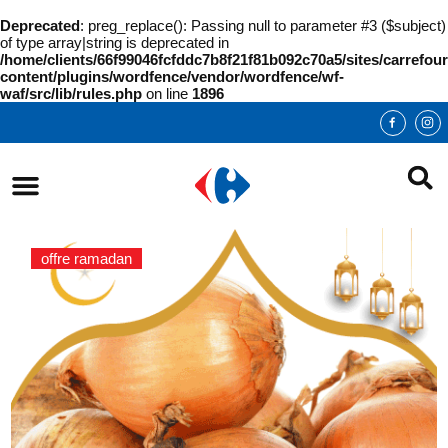
Deprecated
: preg_replace(): Passing null to parameter #3 ($subject)
of type array|string is deprecated in
/home/clients/66f99046fcfddc7b8f21f81b092c70a5/sites/carrefour
content/plugins/wordfence/vendor/wordfence/wf-
waf/src/lib/rules.php
on line
1896
offre ramadan