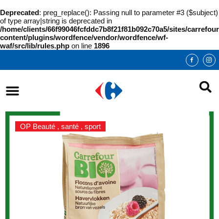
Deprecated
: preg_replace(): Passing null to parameter #3 ($subject)
of type array|string is deprecated in
/home/clients/66f99046fcfddc7b8f21f81b092c70a5/sites/carrefour
content/plugins/wordfence/vendor/wordfence/wf-
waf/src/lib/rules.php
on line
1896
OP Beauté , santé , sport