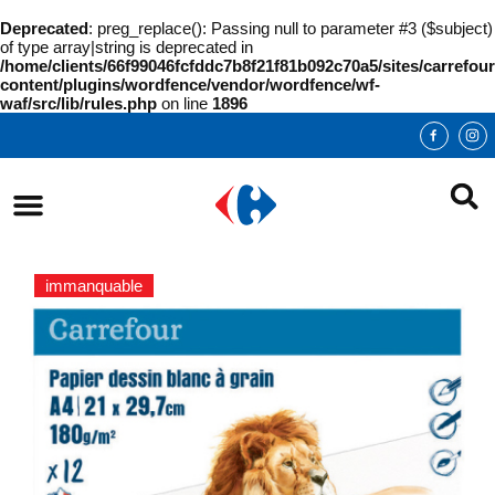
Deprecated
: preg_replace(): Passing null to parameter #3 ($subject)
of type array|string is deprecated in
/home/clients/66f99046fcfddc7b8f21f81b092c70a5/sites/carrefour
content/plugins/wordfence/vendor/wordfence/wf-
waf/src/lib/rules.php
on line
1896
immanquable