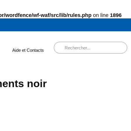
r/wordfence/wf-waf/src/lib/rules.php
on line
1896
Aide et Contacts
ents noir