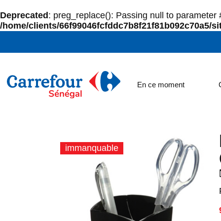
Deprecated
: preg_replace(): Passing null to parameter #
/home/clients/66f99046fcfddc7b8f21f81b092c70a5/sit
En ce moment
immanquable