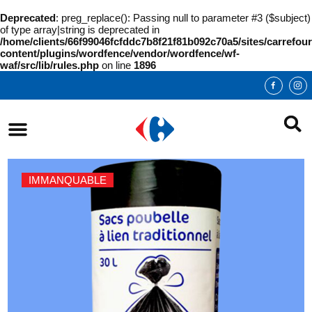
Deprecated
: preg_replace(): Passing null to parameter #3 ($subject)
of type array|string is deprecated in
/home/clients/66f99046fcfddc7b8f21f81b092c70a5/sites/carrefour
content/plugins/wordfence/vendor/wordfence/wf-
waf/src/lib/rules.php
on line
1896
IMMANQUABLE