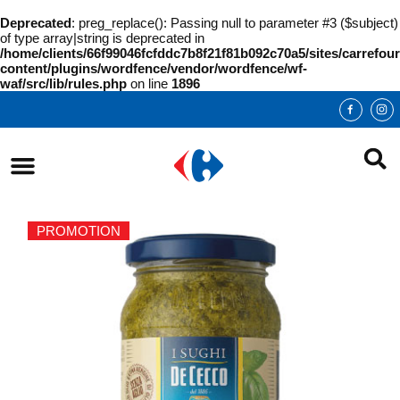
Deprecated
: preg_replace(): Passing null to parameter #3 ($subject)
of type array|string is deprecated in
/home/clients/66f99046fcfddc7b8f21f81b092c70a5/sites/carrefour
content/plugins/wordfence/vendor/wordfence/wf-
waf/src/lib/rules.php
on line
1896
PROMOTION