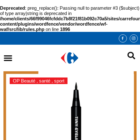
Deprecated
: preg_replace(): Passing null to parameter #3 ($subject)
of type array|string is deprecated in
/home/clients/66f99046fcfddc7b8f21f81b092c70a5/sites/carrefour
content/plugins/wordfence/vendor/wordfence/wf-
waf/src/lib/rules.php
on line
1896
OP Beauté , santé , sport