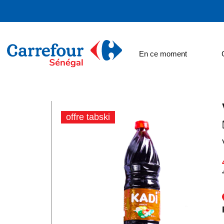
En ce moment
offre tabski