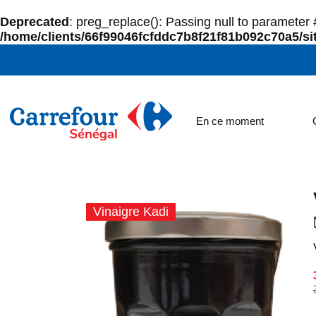
Deprecated
: preg_replace(): Passing null to parameter #
/home/clients/66f99046fcfddc7b8f21f81b092c70a5/sit
En ce moment
Vinaigre Kadi