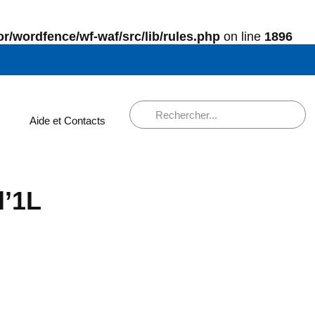
r/wordfence/wf-waf/src/lib/rules.php
on line
1896
Aide et Contacts
d’1L