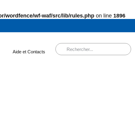
r/wordfence/wf-waf/src/lib/rules.php
on line
1896
Aide et Contacts