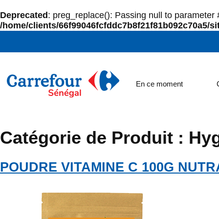
Deprecated
: preg_replace(): Passing null to parameter #
/home/clients/66f99046fcfddc7b8f21f81b092c70a5/sit
En ce moment
Catégorie de Produit :
Hyg
POUDRE VITAMINE C 100G NUTR