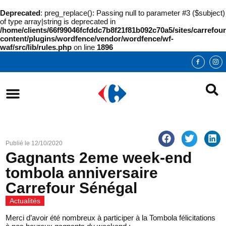
Deprecated
: preg_replace(): Passing null to parameter #3 ($subject)
of type array|string is deprecated in
/home/clients/66f99046fcfddc7b8f21f81b092c70a5/sites/carrefour
content/plugins/wordfence/vendor/wordfence/wf-
waf/src/lib/rules.php
on line
1896
Publié le
12/10/2020
Gagnants 2eme week-end
tombola anniversaire
Carrefour Sénégal
Actualités
Merci d’avoir été nombreux à participer à la Tombola félicitations