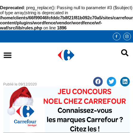
Deprecated
: preg_replace(): Passing null to parameter #3 ($subject)
of type array|string is deprecated in
/home/clients/66f99046fcfddc7b8f21f81b092c70a5/sites/carrefour
content/plugins/wordfence/vendor/wordfence/wf-
waf/src/lib/rules.php
on line
1896
Publié le
09/12/2020